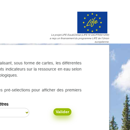
Le projet LIFE Eau&Climat (LIFE19 GIC/FR/001259)
a reçu un financement du programme LIFE de l'Union
européenne.
alisant, sous forme de cartes, les différentes
nts indicateurs sur la ressource en eau selon
ologiques.
es pré-sélections pour afficher des premiers
ètres